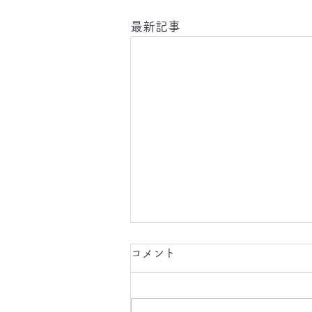
最新記事
2026.8.9(日)
コメント
今日は、東京都へ カーペットと
ソファーの定期清掃に行かせて