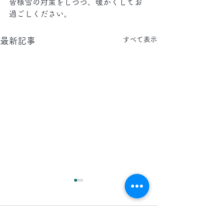
皆様雪の対策をしつつ、暖かくしてお
過ごしください。
すべて表示
最新記事
2026.8.6(木)
2026.8.5(水)
今日は、 日中 、 夜間 で 東
今日は、東京都へ
コメント