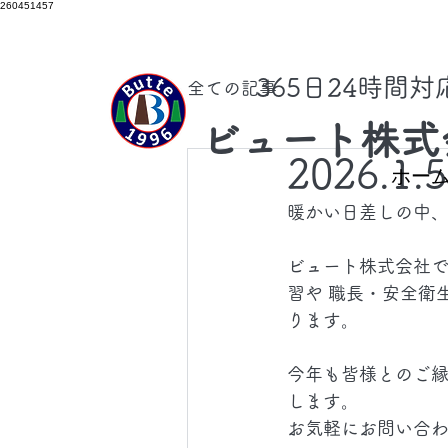
260451457
​365日24時間
全ての記事
ビュート株式
2026.1.
ホー
暖かい日差しの中、
ビュート株式会社
習や 職長・安全衛
ります。
今年も皆様とのご縁
します。
お気軽にお問い合