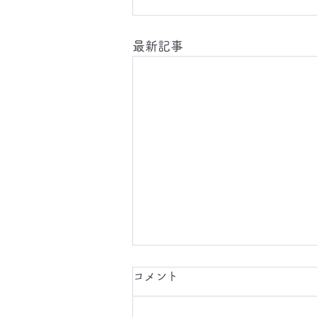
最新記事
2026.8.7(金)
コメント
今日は、 日中 と 夜間 に 東京都