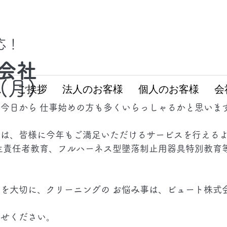
対応！
会社
5(月)
ム
ご挨拶
法人のお客様
個人のお客様
会
今日から 仕事始めの方も多くいらっしゃるかと思いま
では、皆様に今年もご満足いただけるサービスを行える
生責任者教育、フルハーネス型墜落制止用器具特別教育等
を大切に、クリーニングの お悩み事は、ビュート株式
わせください。