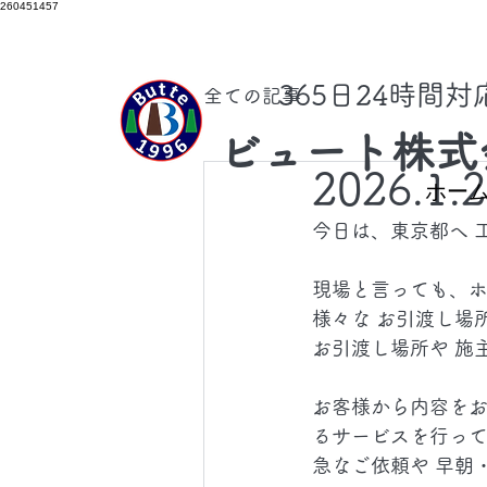
260451457
​365日24時間
全ての記事
ビュート株式
2026.1.
ホー
今日は、東京都へ 
現場と言っても、ホ
様々な お引渡し場
お引渡し場所や 施
お客様から内容をお
るサービスを行っ
急なご依頼や 早朝