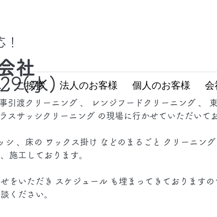
対応！
会社
.29(水)
ム
ご挨拶
法人のお客様
個人のお客様
会
工事引渡クリーニング 、 レンジフードクリーニング 、 東
 ガラスサッシクリーニング の現場に行かせていただいて
ッシ 、床の ワックス掛け などのまるごと クリーニング
き、施工しております。
せをいただき スケジュール も埋まってきておりますの
相談ください。