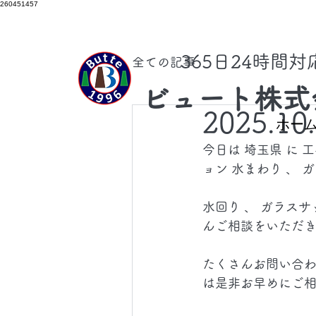
260451457
​365日24時間
全ての記事
ビュート株式
2025.10
ホー
今日は 埼玉県 に 
ョン 水まわり 、
水回り 、 ガラスサ
んご相談をいただ
たくさんお問い合わ
は是非お早めにご