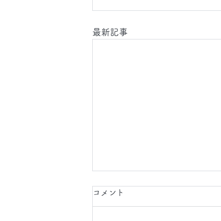
最新記事
2026.8.7(金)
コメント
今日は、 日中 と 夜間 に 東京都