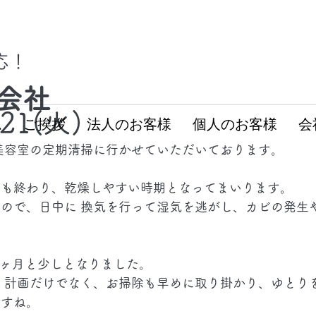
対応！
会社
.21(火)
ム
ご挨拶
法人のお客様
個人のお客様
会
美容室の定期清掃に行かせていただいております。
期も終わり、乾燥しやすい時期となってまいります。
ので、日中に 換気を行って湿気を逃がし、カビの発生や
2ヶ月と少しとなりました。
 計画だけでなく、お掃除も早めに取り掛かり、ゆとりを
ですね。