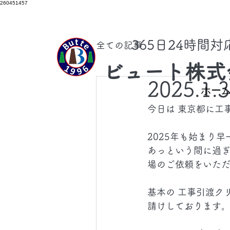
260451457
​365日24時間
全ての記事
ビュート株式
2025.1.
ホー
今日は 東京都に工
2025年も始まり
あっという間に過ぎ
場のご依頼をいた
基本の 工事引渡ク
請けしております