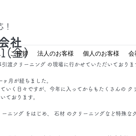
対応！
会社
31(金)
ム
ご挨拶
法人のお客様
個人のお客様
会
事引渡クリーニング の現場に行かせていただいておりま
早一ヶ月が経ちました。
ていく日々ですが、今年に入ってからもたくさんの ク
だいております。
リーニング をはじめ、 石材 のクリーニングなど特殊な
。