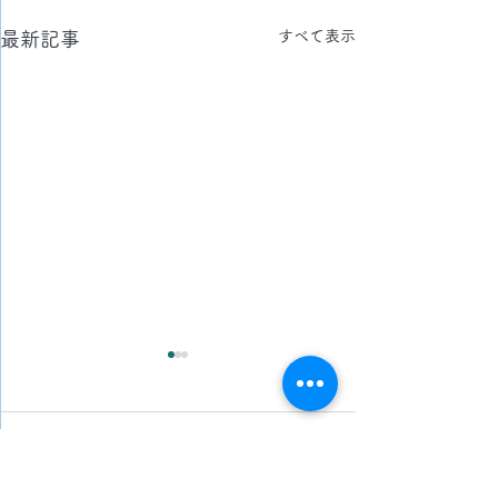
すべて表示
最新記事
2026.8.8(土)
2026.8.7(金)
今日は、夜間 に 東京都 に店
今日は、 日中 と 
コメント
舗 カーペット 床 クリーニン
京都 、 埼玉県 、
グ の現場 に行かせていただ
、 千葉県 に 工事