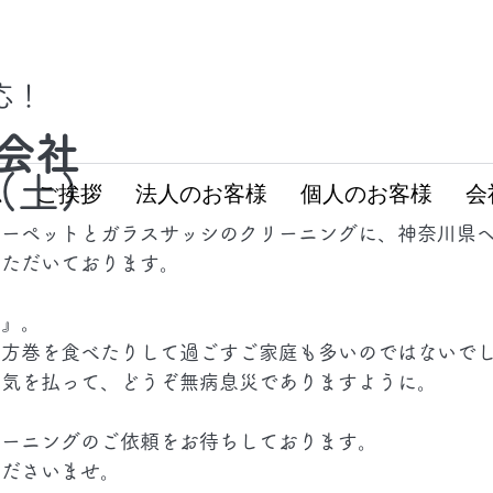
対応！
会社
3(土)
ム
ご挨拶
法人のお客様
個人のお客様
会
カーペットとガラスサッシのクリーニングに、神奈川県
いただいております。
ね』。
恵方巻を食べたりして過ごすご家庭も多いのではないで
邪気を払って、どうぞ無病息災でありますように。
リーニングのご依頼をお待ちしております。
くださいませ。