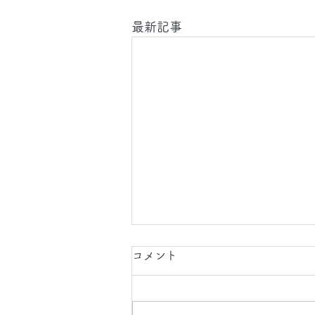
最新記事
2026.8.7(金)
コメント
今日は、 日中 と 夜間 に 東京都
、 埼玉県 、 神奈川県 、 千葉県