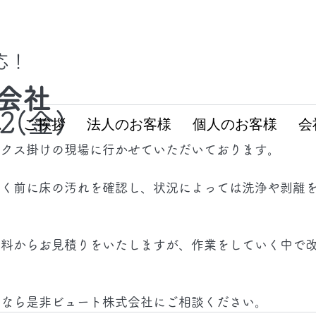
対応！
会社
12(金)
ム
ご挨拶
法人のお客様
個人のお客様
会
ックス掛けの現場に行かせていただいております。
いく前に床の汚れを確認し、状況によっては洗浄や剥離
資料からお見積りをいたしますが、作業をしていく中で
。
となら是非ビュート株式会社にご相談ください。