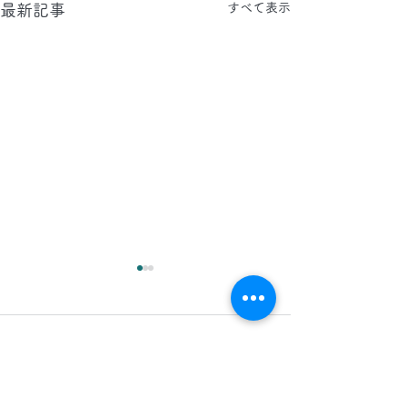
すべて表示
最新記事
2026.8.5(水)
2026.8.4(火)
今日は、東京都へ タイルカ
今日は、晴れ間が
コメント
ーペット・床・壁面のクリー
気が良いですが、
ニングと、エントランス 床
ごしやすい陽気と
石のクリーニングに行かせて
ます。 真夏の厳