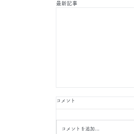
最新記事
2026.8.7(金)
コメント
今日は、 日中 と 夜間 に 東京都
、 埼玉県 、 神奈川県 、 千葉県
に 工事引渡 クリーニング 、 什
コメントを追加…