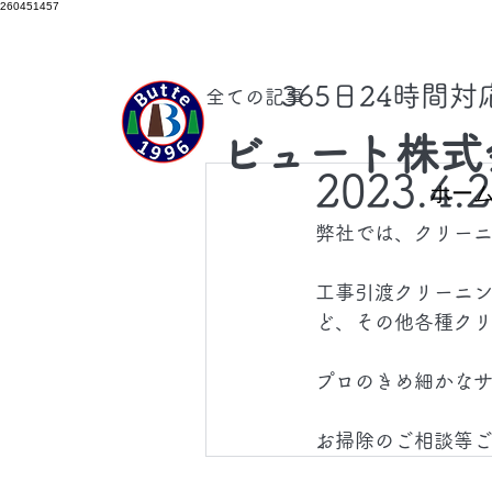
260451457
​365日24時間
全ての記事
ビュート株式
2023.4.
ホー
弊社では、クリー
工事引渡クリーニ
ど、その他各種ク
プロのきめ細かな
お掃除のご相談等