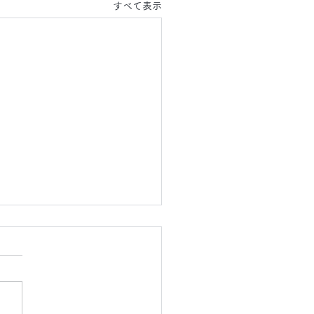
すべて表示
6.8.5(水)
は、東京都へ タイルカーペ
・床・壁面のクリーニング
エントランス 床石のクリー