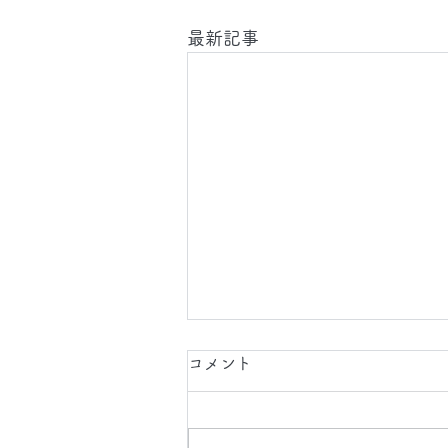
最新記事
2026.8.8(土)
コメント
今日は、夜間 に 東京都 に店舗
カーペット 床 クリーニング の