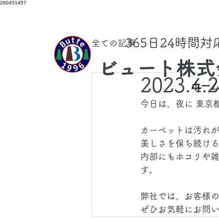
260451457
​365日24時間
全ての記事
ビュート株式
2023.4.
ホー
今日は、夜に 東京
カーペットは汚れ
美しさを保ち続け
内部にもホコリや
す。
弊社では、お客様
ぜひお気軽にお問