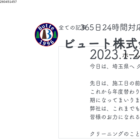
260451457
​365日24時間
全ての記事
ビュート株式
2023.1.
ホー
今日は、埼玉県へ 
先日は、施工日の
これから年度替わ
期になってまいり
弊社は、これまで
皆様のお力になれ
クリーニングのこ