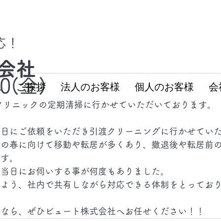
対応！
会社
20(金)
ム
ご挨拶
法人のお客様
個人のお客様
会
クリニックの定期清掃に行かせていただいております。
前日にご依頼をいただき引渡クリーニングに行かせてい
りの春に向けて移動や転居が多くあり、撤退後や転居前
ます。
も当日にお伺いする事が何度もありました。
るよう、社内で共有しながら対応できる体制をとってお
となら、ぜひビュート株式会社へお任せください！！