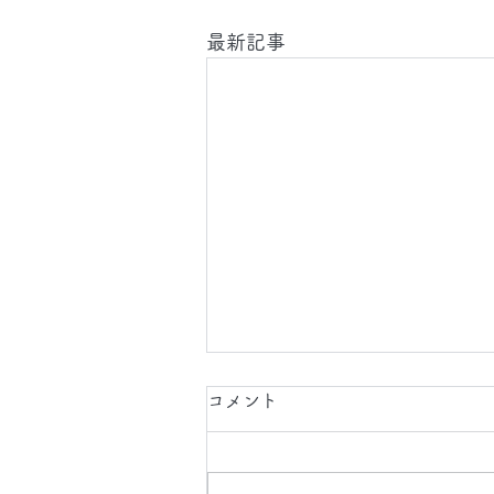
最新記事
2026.8.6(木)
コメント
今日は、 日中 、 夜間 で 東京都
に 工事引渡クリーニング 、 タ