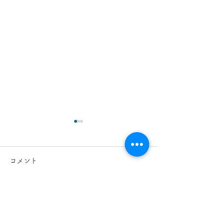
2026.8.6(木)
2026.8.5(水)
今日は、 日中 、 夜間 で 東
今日は、東京都へ
コメント
京都 に 工事引渡クリーニン
ーペット・床・壁
グ 、 タイルカーペット 、 床
ニングと、エント
、 壁面 クリーニング の現場
石のクリーニング
コメントを追加…
に行かせていただいます。
いただいておりま
床 の クリーニング では、 毛
は、スイッチや 