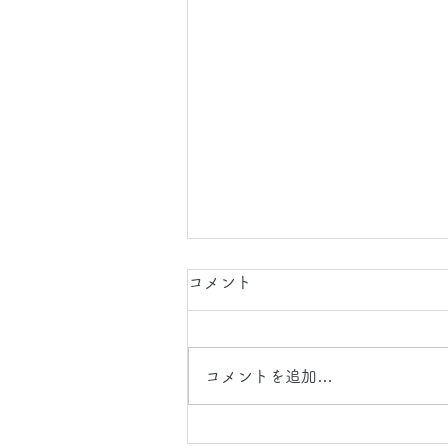
2026.8.6(木)
コメント
今日は、 日中 、 夜間 で 東京都
に 工事引渡クリーニング 、 タ
ルカーペット 、 床 、 壁面 クリ
コメントを追加…
ーニング の現場に行かせていた
だいます。 床 の クリーニング
では、 毛足 の 長いカーペット