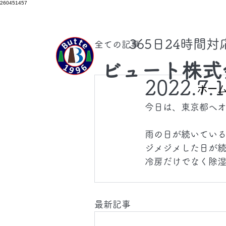
260451457
​365日24時間
全ての記事
ビュート株式
2022.7.
ホー
今日は、東京都へ
雨の日が続いてい
ジメジメした日が
冷房だけでなく除
最新記事