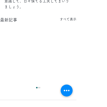
意識して、日々保てる工夫してまいり
ましょう。
すべて表示
最新記事
2026.8.8(土)
2026.8.7(金)
今日は、夜間 に 東京都 に店
今日は、 日中 と 
コメント