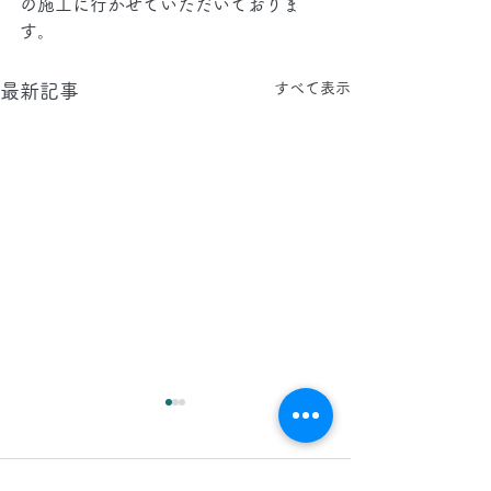
の施工に行かせていただいておりま
す。
すべて表示
最新記事
2026.8.8(土)
2026.8.7(金)
今日は、夜間 に 東京都 に店
今日は、 日中 と 
コメント