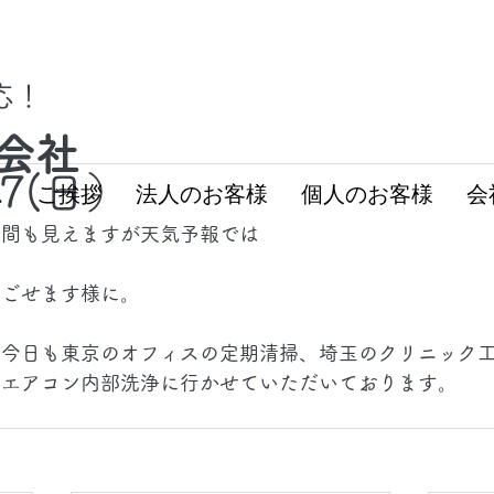
対応！
会社
.17(日）
ム
ご挨拶
法人のお客様
個人のお客様
会
れ間も見えますが天気予報では
過ごせます様に。
は今日も東京のオフィスの定期清掃、埼玉のクリニック
けエアコン内部洗浄に行かせていただいております。