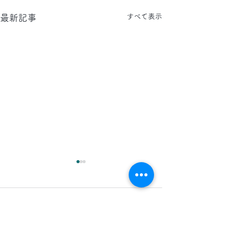
すべて表示
最新記事
2026.8.5(水)
2026.8.4(火)
今日は、東京都へ タイルカ
今日は、晴れ間が
コメント
ーペット・床・壁面のクリー
気が良いですが、
ニングと、エントランス 床
ごしやすい陽気と