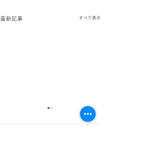
すべて表示
最新記事
2026.8.8(土)
2026.8.7(金)
今日は、夜間 に 東京都 に店
今日は、 日中 と 
コメント
舗 カーペット 床 クリーニン
京都 、 埼玉県 、