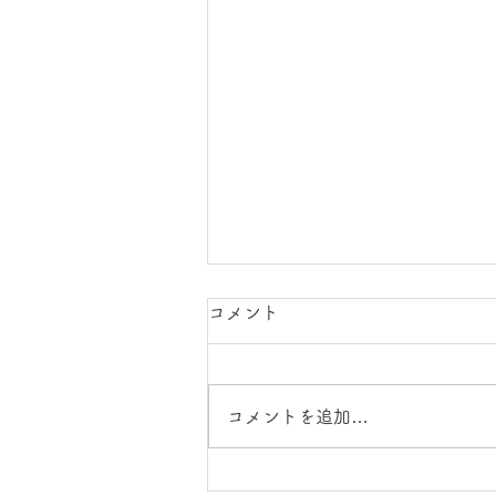
2026.8.6(木)
コメント
今日は、 日中 、 夜間 で 東京都
に 工事引渡クリーニング 、 タ
ルカーペット 、 床 、 壁面 クリ
コメントを追加…
ーニング の現場に行かせていた
だいます。 床 の クリーニング
では、 毛足 の 長いカーペット