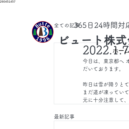
260451457
​365日24時間
全ての記事
ビュート株式
2022.1.
ホー
今日は、東京都へ 
だいております。
昨日は雪が降りと
まだ道が凍ってい
元に十分注意して
最新記事