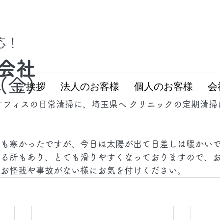
対応！
会社
7(金)
ム
ご挨拶
法人のお客様
個人のお客様
会
オフィスの日常清掃に、埼玉県へ クリニックの定期清掃
ても寒かったですが、今日は太陽が出て日差しは暖かい
てる所もあり、とても滑りやすくなっておりますので、
、お怪我や事故がない様にお気を付けください。