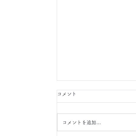
2026.8.6(木)
コメント
今日は、 日中 、 夜間 で 東京都
に 工事引渡クリーニング 、 タ
ルカーペット 、 床 、 壁面 クリ
コメントを追加…
ーニング の現場に行かせていた