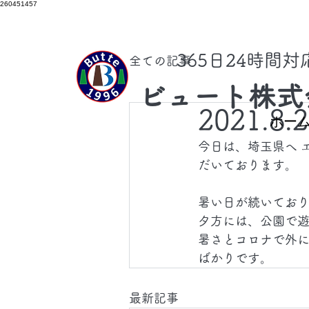
260451457
​365日24時間
全ての記事
ビュート株式
2021.8.
ホー
今日は、埼玉県へ 
だいております。
暑い日が続いてお
夕方には、公園で
暑さとコロナで外
ばかりです。
最新記事