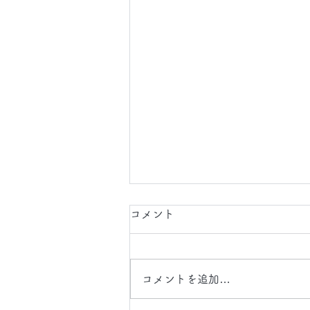
2026.8.6(木)
コメント
今日は、 日中 、 夜間 で 東京都
に 工事引渡クリーニング 、 タ
ルカーペット 、 床 、 壁面 クリ
コメントを追加…
ーニング の現場に行かせていた