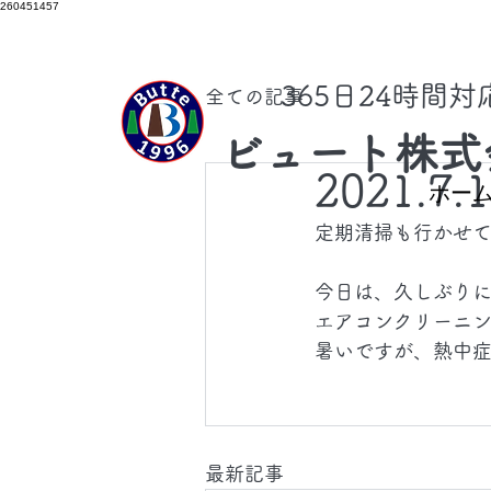
260451457
​365日24時間
全ての記事
ビュート株式
2021.7.
ホー
定期清掃も行かせ
今日は、久しぶり
エアコンクリーニ
暑いですが、熱中
最新記事