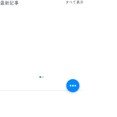
すべて表示
最新記事
2026.8.6(木)
2026.8.5(水)
今日は、 日中 、 夜間 で 東
今日は、東京都へ
コメント
京都 に 工事引渡クリーニン
ーペット・床・壁
グ 、 タイルカーペット 、 床
ニングと、エント
、 壁面 クリーニング の現場
石のクリーニング