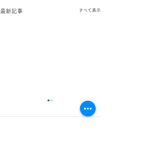
すべて表示
最新記事
2026.8.9(日)
2026.8.8(土)
今日は、東京都へ カーペッ
今日は、夜間 に 
コメント
トと ソファーの定期清掃に
舗 カーペット 床
行かせていただいておりま
グ の現場 に行か