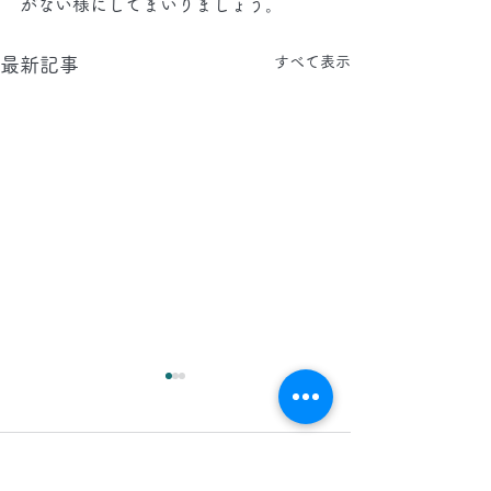
がない様にしてまいりましょう。
すべて表示
最新記事
2026.8.5(水)
2026.8.4(火)
今日は、東京都へ タイルカ
今日は、晴れ間が
コメント
ーペット・床・壁面のクリー
気が良いですが、