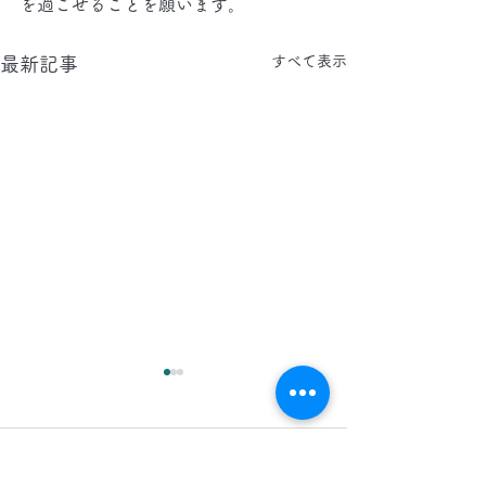
を過ごせることを願います。
すべて表示
最新記事
2026.8.7(金)
2026.8.6(木)
今日は、 日中 と 夜間 に 東
今日は、 日中 、 
コメント
京都 、 埼玉県 、 神奈川県
京都 に 工事引渡