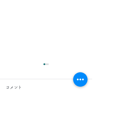
2026.8.7(金)
2026.8.6(木)
今日は、 日中 と 夜間 に 東
今日は、 日中 、 
コメント
京都 、 埼玉県 、 神奈川県
京都 に 工事引渡
、 千葉県 に 工事引渡 クリー
グ 、 タイルカーペ
ニング 、 什器クリーニング
、 壁面 クリーニ
コメントを追加…
、 カーペットクリーニング
に行かせていただ
、 クリニック定期クリーニ
床 の クリーニング
ング の現場に行かせていた
足 の 長いカーペッ