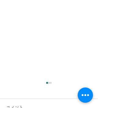
2026.8.6(木)
2026.8.5(水)
今日は、 日中 、 夜間 で 東
今日は、東京都へ
コメント
京都 に 工事引渡クリーニン
ーペット・床・壁
グ 、 タイルカーペット 、 床
ニングと、エント
、 壁面 クリーニング の現場
石のクリーニング
コメントを追加…
に行かせていただいます。
いただいておりま