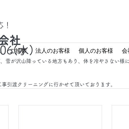
対応！
会社
.06(水)
ム
ご挨拶
法人のお客様
個人のお客様
会
が、雪が沢山降っている地方もあり、体を冷やさない様
工事引渡クリーニングに行かせて頂いております。