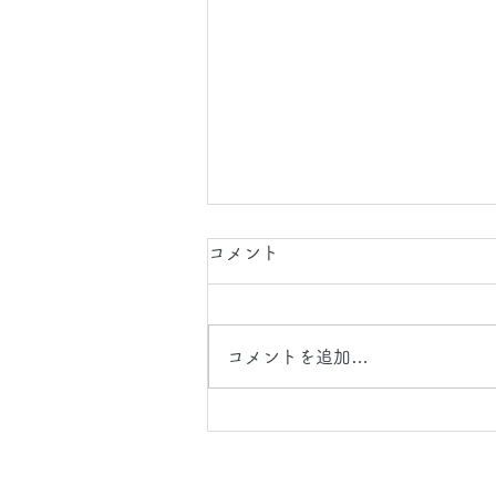
2026.8.8(土)
コメント
今日は、夜間 に 東京都 に店舗
カーペット 床 クリーニング の
場 に行かせていただきます。 カ
コメントを追加…
ーペット の クリーニング では
毛足 の長さに合わせて クリーニ
ング 方法を変えて、素材が傷ん
だり、縮んだりしないように細
の注意を払いながら施工をして