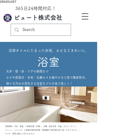
260451457
​365日24時間対応！
ビュート株式会社
浴室タイルにたまった水垢、カビなどきれいに。
​浴室
天井・壁・床・ドアの隙間まで
カビや皮脂分・水垢・石鹸カスを細やかな工程で徹底除去。
様々な汚れの混在する浴室をプロの技で美しく！
清掃箇所：天井、壁面、小型換気扇（外側）、浴槽、混合水栓、床面、ガラス・サッシ
小型換気扇内部清掃（乾燥機付き換気扇は取り扱っておりません。）
オプション：エプロン内 、
​※フタ、桶等は施工に含まれません。