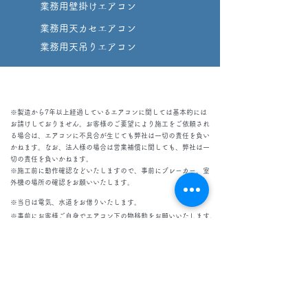
​​業務用壁掛けエアコン
​​業務用天カセエアコン
業務用天吊りエアコン
室外機
床置きタイプ
※製造から7年以上経過しているエアコンに関しては基本的には
お請けしておりません。お客様のご要望により施工をご依頼され
る場合は、エアコンに不具合が生じても弊社は一切の責任を負い
かねます。なお、法人様の場合は営業補償に関しても、弊社は一
切の責任を負いかねます。
​※施工前に動作確認などいたしますので、
事前にブレーカー、室
外機の場所の確認をお願いいたします。
※当日は電気、水道をお借りいたします。
​※事前にお客様ご自身でエアコン下の物移動をお願いいたします。
また、高価な置物や破損の恐れのある物は事前にお客さまに移動を
お願いする場合がございます。
既に破損している物、変形や傷みにより修復不可能な物はクリーニ
ングを行う事が出来ない場合がございます。予め破損がありました
らお知らせください。